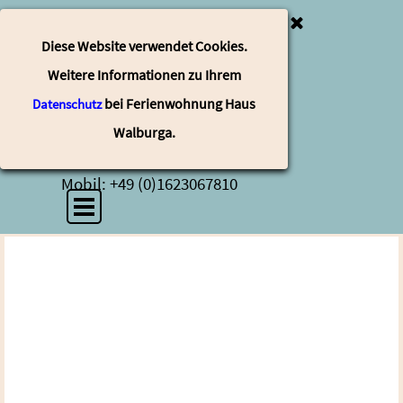
Direkt zum Seiteninhalt
Haus Waburga
Diese Website verwendet Cookies.
Weitere Informationen zu Ihrem
Familie Pauls/Weber
Weiherbachstrasse 22
bei Ferienwohnung Haus
Datenschutz
54649 Waxweiler Eifel
Walburga.
pauls-waxweiler@t-online.de
Mobil: +49 (0)1623067810
Menü überspringen